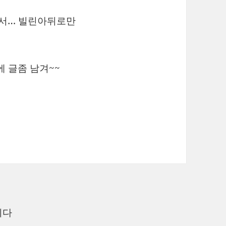
구해서… 빌린아뒤로만
 글좀 남겨~~
니다