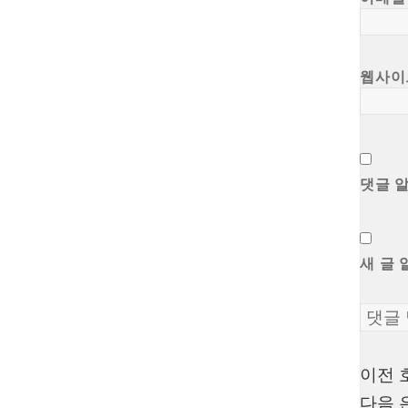
웹사이
댓글 
새 글 
이전
글
다음