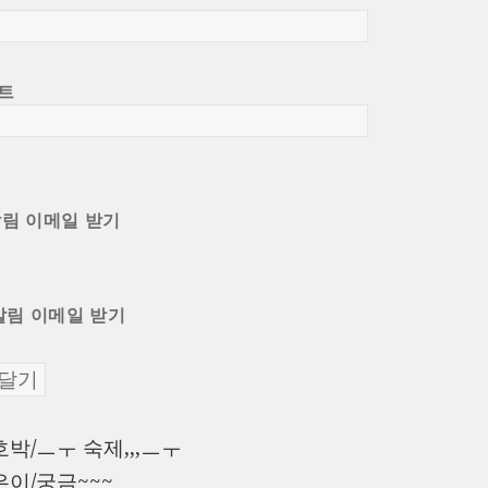
트
알림 이메일 받기
알림 이메일 받기
이
호박/ㅡㅜ 숙제,,,ㅡㅜ
전
다
은이/궁금~~~