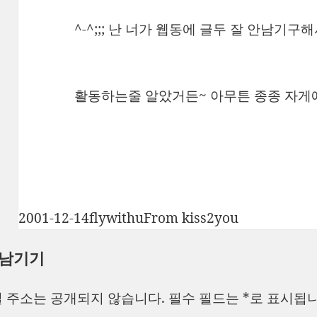
^-^;;; 난 너가 웹동에 글두 잘 안남기
활동하는줄 알았거든~ 아무튼 종종 자게에
작
글
카
2001-12-14
flywithu
From kiss2you
성
쓴
테
 남기기
일
이
고
자
리
 주소는 공개되지 않습니다.
필수 필드는
*
로 표시됩