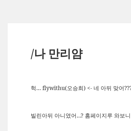
/나 만리얌
헉… flywithu(오승희) <- 네 아뒤 맞어??
빌린아뒤 아니였어…? 홈페이지루 와보니