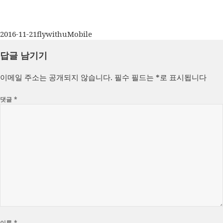
작
글
카
2016-11-21
flywithu
Mobile
성
쓴
테
답글 남기기
일
이
고
자
리
이메일 주소는 공개되지 않습니다.
필수 필드는
*
로 표시됩니다
댓글
*
이름
*