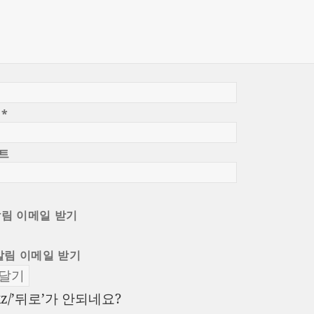
일
*
트
알림 이메일 받기
알림 이메일 받기
이
kz/’뒤로’가 안되네요?