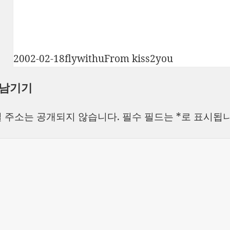
작
글
카
2002-02-18
flywithu
From kiss2you
성
쓴
테
 남기기
일
이
고
자
리
 주소는 공개되지 않습니다.
필수 필드는
*
로 표시됩