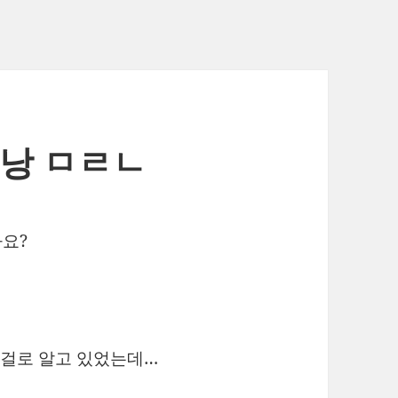
하낭 ㅁㄹㄴ
요?
는걸로 알고 있었는데…