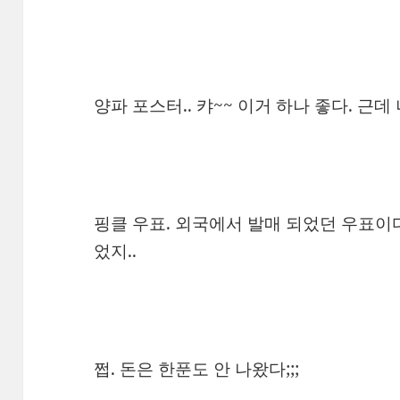
양파 포스터.. 캬~~ 이거 하나 좋다. 근데
핑클 우표. 외국에서 발매 되었던 우표이다
었지..
쩝. 돈은 한푼도 안 나왔다;;;