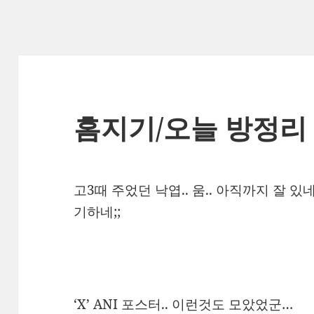
홈지기/오늘 방정리 
고3때 주었던 낙엽.. 움.. 아직까지 잘 
기하네;;
‘X’ ANI 포스터.. 이런것도 모았었군…