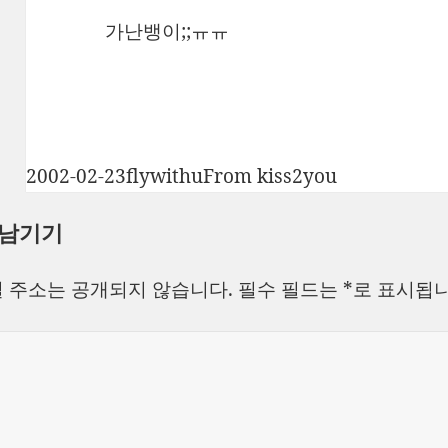
가난뱅이;;ㅠㅠ
작
글
카
2002-02-23
flywithu
From kiss2you
성
쓴
테
 남기기
일
이
고
자
리
 주소는 공개되지 않습니다.
필수 필드는
*
로 표시됩