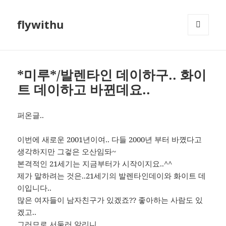
flywithu
메뉴와
위젯
*미루*/발렌타인 데이하구.. 화이
트 데이하고 바뀐데요..
퍼온글..
이번에 새로운 2001년이여.. 다들 2000년 부터 바꼈다고
생각하지만 그겋은 오산임돠~
본격적인 21세기는 지금부터가 시작이지요..^^
제가 말하려는 것은..21세기의 발렌타인데이와 화이트 데
이입니다..
많은 여자들이 남자친구가 있겠죠?? 좋아하는 사람도 있
겠고..
그러므로 서둘러 알리니..