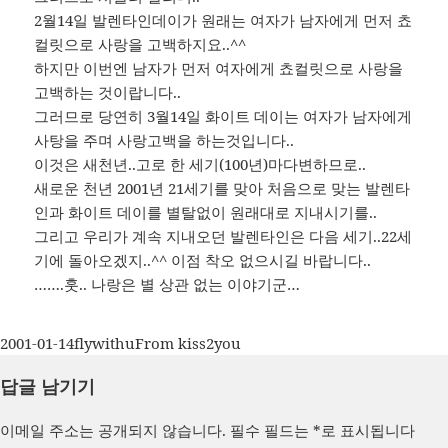
2월14일 발렌타인데이가 원래는 여자가 남자에게 먼저 쵸
컬릿으로 사랑을 고백하지요..^^
하지만 이번엔 남자가 먼저 여자에게 쵸컬릿으로 사랑을
고백하는 것이랍니다..
그러므로 당연히 3월14일 화이트 데이는 여자가 남자에게
사탕을 주며 사랑고백을 하는것입니다..
이것은 새천년..고로 한 세기(100년)마다변하므로..
새로운 천년 2001년 21세기를 맞아 처음으로 맞는 발렌타
인과 화이트 데이를 별탈없이 원래대로 지내시기를..
그리고 우리가 계속 지내오던 발렌타인은 다음 세기..22세
기에 돌아오겠지..^^ 이점 착오 없으시길 바랍니다..
…….훗.. 나랑은 별 상관 없는 이야기군…
작
글
카
2001-01-14
flywithu
From kiss2you
성
쓴
테
답글 남기기
일
이
고
자
리
이메일 주소는 공개되지 않습니다.
필수 필드는
*
로 표시됩니다