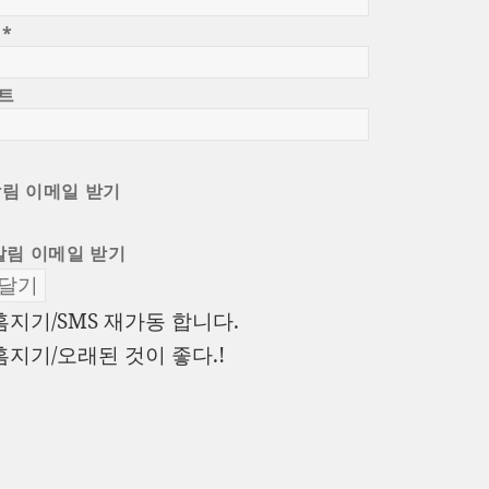
일
*
트
알림 이메일 받기
알림 이메일 받기
이
홈지기/SMS 재가동 합니다.
전
다
홈지기/오래된 것이 좋다.!
글:
음
글: