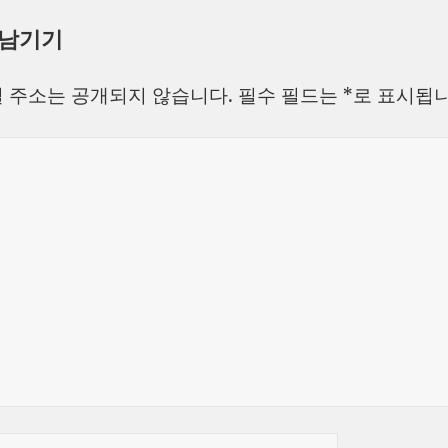
성
쓴
테
 남기기
일
이
고
자
리
 주소는 공개되지 않습니다.
필수 필드는
*
로 표시됩