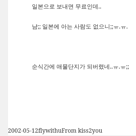
일본으로 보내면 무료인데..
냠;; 일본에 아는 사람도 없으니;;ㅠ.ㅠ.
순식간에 애물단지가 되버렸네..ㅠ.ㅠ;;
작
글
카
2002-05-12
flywithu
From kiss2you