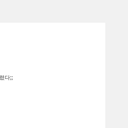
ㅠ
렸다;;