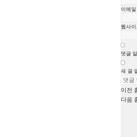
이메
웹사이
댓글 
새 글 
이전
글
다음
탐
색
Proudly powered by WordPress