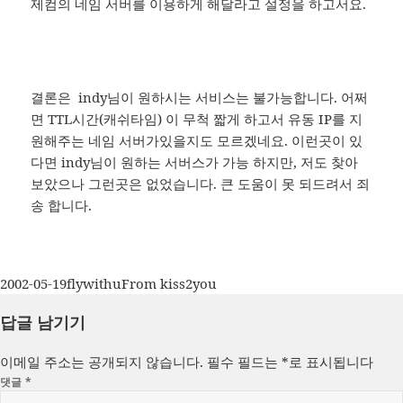
제컴의 네임 서버를 이용하게 해달라고 설정을 하고서요.
결론은 indy님이 원하시는 서비스는 불가능합니다. 어쩌
면 TTL시간(캐쉬타임) 이 무척 짧게 하고서 유동 IP를 지
원해주는 네임 서버가있을지도 모르겠네요. 이런곳이 있
다면 indy님이 원하는 서버스가 가능 하지만, 저도 찾아
보았으나 그런곳은 없었습니다. 큰 도움이 못 되드려서 죄
송 합니다.
작
글
카
2002-05-19
flywithu
From kiss2you
성
쓴
테
답글 남기기
일
이
고
자
리
이메일 주소는 공개되지 않습니다.
필수 필드는
*
로 표시됩니다
댓글
*