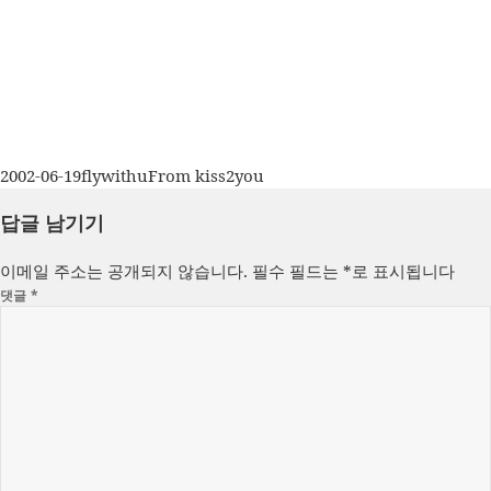
작
글
카
2002-06-19
flywithu
From kiss2you
성
쓴
테
답글 남기기
일
이
고
자
리
이메일 주소는 공개되지 않습니다.
필수 필드는
*
로 표시됩니다
댓글
*