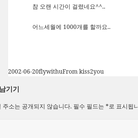
참 오랜 시간이 걸렸네요^^..
어느세월에 1000개를 할까요..
작
글
카
2002-06-20
flywithu
From kiss2you
성
쓴
테
 남기기
일
이
고
자
리
 주소는 공개되지 않습니다.
필수 필드는
*
로 표시됩