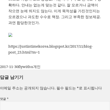
확하다. 안내는 없는게 맞는것 같다. 잘 모르거나 금액이
작으면 눈에 띄지도 않는다. 이게 목적성을 가진것인지는
모르겠으나 과도한 수수료 책정. 그리고 부족한 정보제공.
과연 합당한것인가.
https://justintimekorea.blogspot.kr/2017/11/blog-
post_23.html?m=1
작
글
카
2017-11-30
flywithu
개인
성
쓴
테
답글 남기기
일
이
고
자
리
이메일 주소는 공개되지 않습니다.
필수 필드는
*
로 표시됩니다
댓글
*