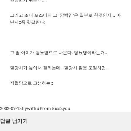
그리고 조디 포스터의 그 ‘깜박임’은 일부로 한것인지… 아
닌지;;좀 헛갈린다;
그 딸 아이가 당뇨병으로 나온다. 당뇨병이라는거..
혈당치가 높아서 걸리는데.. 혈당치 잘못 조절하면..
저혈당으로 고생하는;;
작
글
카
2002-07-13
flywithu
From kiss2you
성
쓴
테
답글 남기기
일
이
고
자
리