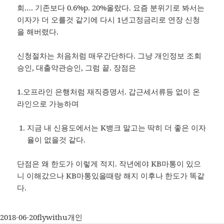
회…. 기존보다 0.6%p. 20%올랐다. 요즘 분위기로 봐서는
이자가 더 오를것 같기에 다시 1년고정금리로 연장 신청
을 해버렸다.
신청절차는 처음처럼 매우간단하다. 그냥 개인정보 조회
승인, 대출약관승인, 그럼 끝. 장점은
1.오프라인 은행처럼 재직증명서. 갑근세서류등 없이 온
라인으로 가능하며
지금 내 신용도에서는 K뱅크 말고는 딱히 더 좋은 이자
율이 없을것 같다.
단점은 왜 한도가 이렇게 적지. 작년에야 KB마통이 있으
니 이해갔으나 KB마통있을때랑 해지 이후나 한도가 똑같
다.
작
글
카
2018-06-20
flywithu
개인