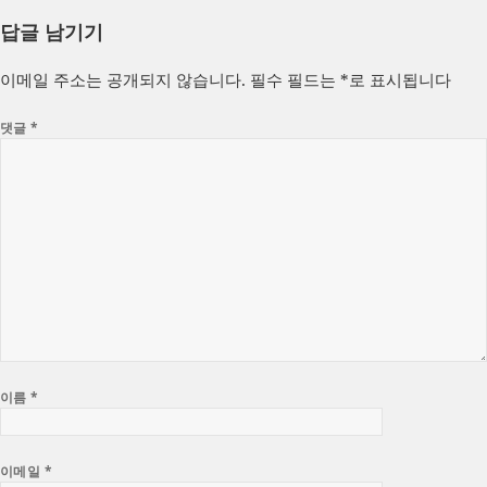
성
쓴
테
답글 남기기
일
이
고
자
리
이메일 주소는 공개되지 않습니다.
필수 필드는
*
로 표시됩니다
댓글
*
이름
*
이메일
*