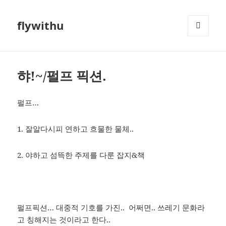
flywithu
메뉴와
위젯
햐!~/펄프 픽션.
펄프…
1. 잘알다시피 연하고 흐물한 물체..
2. 야하고 섬뜩한 주제를 다룬 잡지&책
펄프픽션… 대중적 기호를 가진.. 어쩌면.. 쓰레기 문화라
고 칭해지는 것이라고 한다..