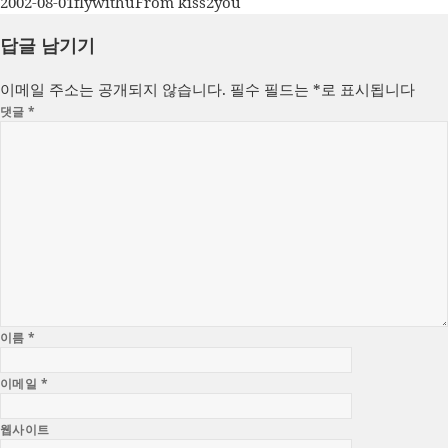
작
글
카
2002-08-01
flywithu
From kiss2you
성
쓴
테
답글 남기기
일
이
고
자
리
이메일 주소는 공개되지 않습니다.
필수 필드는
*
로 표시됩니다
댓글
*
이름
*
이메일
*
웹사이트