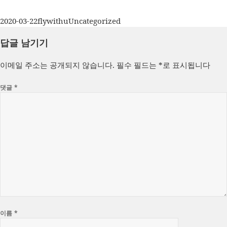
작
글
카
2020-03-22
flywithu
Uncategorized
성
쓴
테
답글 남기기
일
이
고
자
리
이메일 주소는 공개되지 않습니다.
필수 필드는
*
로 표시됩니다
댓글
*
이름
*