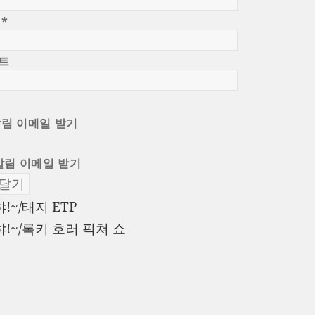
일
*
트
알림 이메일 받기
알림 이메일 받기
이
햐!~/태지 ETP
전
다
햐!~/록키 호러 픽쳐 쇼
글:
음
글: