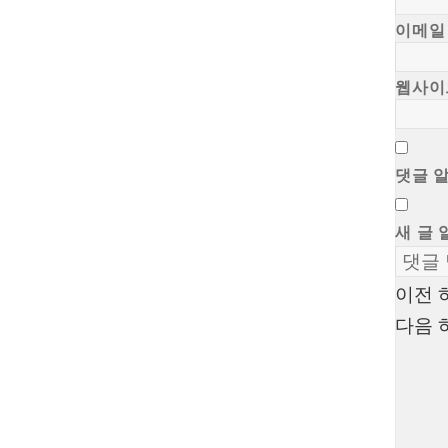
이메
웹사이
댓글 
새 글 
이전
글
다음
탐
색
Proudly powered by WordPress