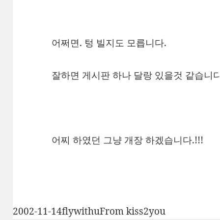
어쩌면. 텅 빌지도 모릅니다.
잘하면 게시판 하나 달랑 있을것 같습니다
어찌 하였던 그냥 개장 하겠습니다.!!!
작
글
카
2002-11-14
flywithu
From kiss2you