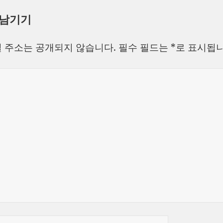
성
쓴
테
 남기기
일
이
고
자
리
 주소는 공개되지 않습니다.
필수 필드는
*
로 표시됩