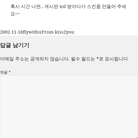
혹시 시간 나면.. 게시판 xsl 받아다가 스킨좀 만들어 주세
요~~
작
글
카
2002-11-18
flywithu
From kiss2you
성
쓴
테
답글 남기기
일
이
고
자
리
이메일 주소는 공개되지 않습니다.
필수 필드는
*
로 표시됩니다
댓글
*