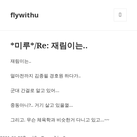
flywithu
메뉴와
위젯
*미루*/Re: 재림이는..
재림이는..
얼마전까지 김종필 경호원 하다가..
군대 간걸로 알고 있어…
중동아니?.. 거기 살고 있을껄…
그리고. 무슨 체육학과 비슷한거 다니고 있고…~~