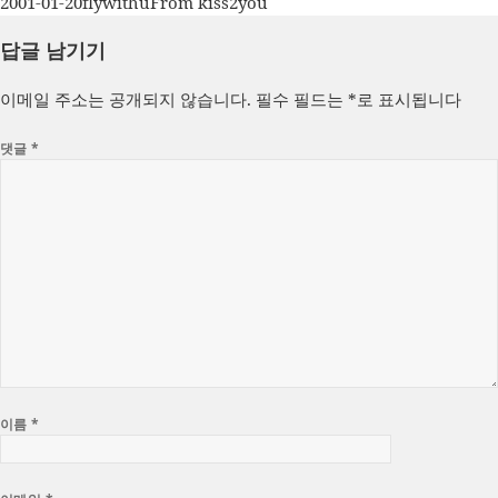
작
글
카
2001-01-20
flywithu
From kiss2you
성
쓴
테
답글 남기기
일
이
고
자
리
이메일 주소는 공개되지 않습니다.
필수 필드는
*
로 표시됩니다
댓글
*
이름
*