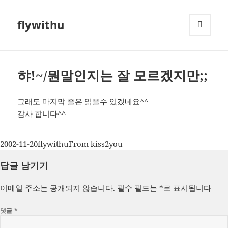
flywithu
메뉴와
위젯
햐!~/뭔말인지는 잘 모르겠지만;;
그래도 마지막 줄은 읽을수 있겠네요^^
감사 합니다^^
작
글
카
2002-11-20
flywithu
From kiss2you
성
쓴
테
답글 남기기
일
이
고
자
리
이메일 주소는 공개되지 않습니다.
필수 필드는
*
로 표시됩니다
댓글
*