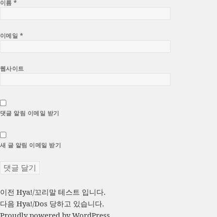
이름
*
이메일
*
웹사이트
댓글 알림 이메일 받기
새 글 알림 이메일 받기
글
이
이전
Hya!/꼬리말 테스트 입니다.
전
다
다음
Hya!/Dos 당하고 있습니다.
탐
글:
음
Proudly powered by WordPress