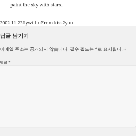
paint the sky with stars..
작
글
카
2002-11-22
flywithu
From kiss2you
성
쓴
테
답글 남기기
일
이
고
자
리
이메일 주소는 공개되지 않습니다.
필수 필드는
*
로 표시됩니다
댓글
*