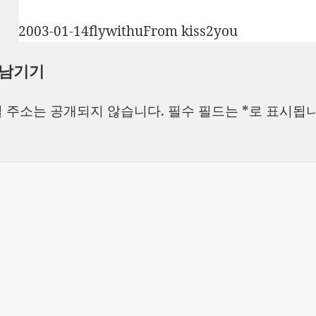
작
글
카
2003-01-14
flywithu
From kiss2you
성
쓴
테
 남기기
일
이
고
자
리
 주소는 공개되지 않습니다.
필수 필드는
*
로 표시됩