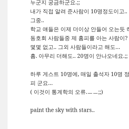
누군지 궁금하군요.;;
내가 직접 알려 준사람이 10명정도이고..
그중..
학교 얘들은 이제 더이상 안들어 오는듯 
동호회 사람들중 제 홈피를 아는 사람이?
몇몇 없고.. 그외 사람들이라고 해도…
흠. 아무리 더해도.. 20명이 안나오네요.;;
하루 게스트 10명에, 매일 출석자 10명 정
피 군요…
( 이것이 통계학의 오류.ㅡㅡ;;)
paint the sky with stars..