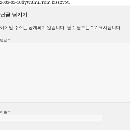
작
글
카
2003-03-10
flywithu
From kiss2you
성
쓴
테
답글 남기기
일
이
고
자
리
이메일 주소는 공개되지 않습니다.
필수 필드는
*
로 표시됩니다
댓글
*
이름
*