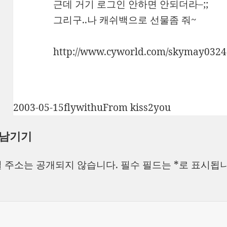
근데 거기 로그인 안하면 안되더라–;;
그리구..나 캐쉬백으로 선물좀 줘~
http://www.cyworld.com/skymay0324
작
글
카
2003-05-15
flywithu
From kiss2you
성
쓴
테
 남기기
일
이
고
자
리
 주소는 공개되지 않습니다.
필수 필드는
*
로 표시됩