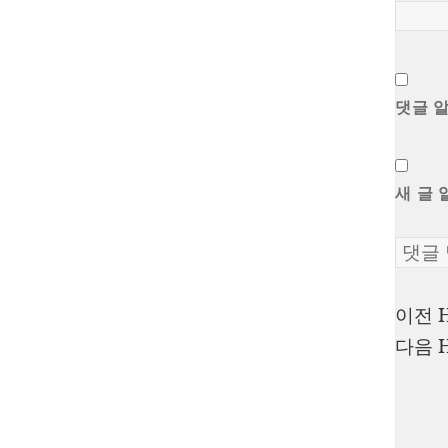
댓글 
새 글 
이전
글
다음
탐
색