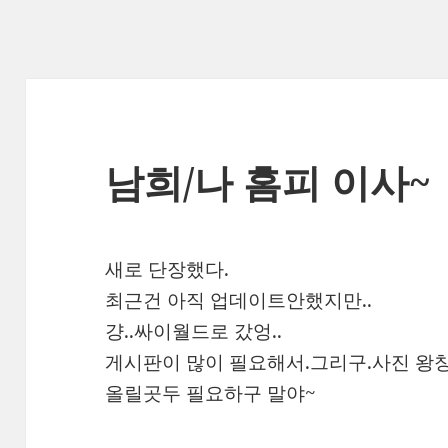
남희/나 홈피 이사~
새로 단장했다.
최근건 아직 업데이트안했지만..
걍..싸이월드로 갔엉..
게시판이 많이 필요해서.그리구.사진 왕
올릴곳두 필요하구 말야~