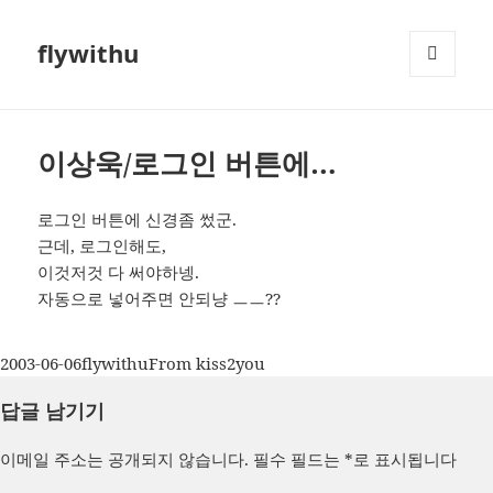
flywithu
메뉴와
위젯
이상욱/로그인 버튼에…
로그인 버튼에 신경좀 썼군.
근데, 로그인해도,
이것저것 다 써야하넹.
자동으로 넣어주면 안되냥 ㅡㅡ??
작
글
카
2003-06-06
flywithu
From kiss2you
성
쓴
테
답글 남기기
일
이
고
자
리
이메일 주소는 공개되지 않습니다.
필수 필드는
*
로 표시됩니다