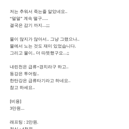
저는 추워서 죽는줄 알았네요..
“덜덜” 계속 떨구…..
결국은 감기 까지…;;;
물이 많지가 않아서.. 그냥 그랬으나..
물에서 노는 것도 재미 있었습니다.
그리고 물이.. 더 따뜻했구요…;;
내린천은 급류+경치라구 하고..
동강은 투어링..
한탄강은 급류타기라고 하네요..
참고 하세요..
[비용]
3만원…
래프팅 : 2만원.
점심 : 4천원.