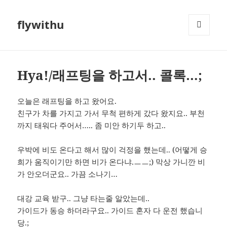
flywithu
메뉴와
위젯
Hya!/래프팅을 하고서.. 콜록…;
오늘은 래프팅을 하고 왔어요.
친구가 차를 가지고 가서 무척 편하게 갔다 왔지요.. 부천
까지 태워다 주어서….. 좀 미안 하기두 하고..
우박에 비도 온다고 해서 많이 걱정을 했는데.. (어떻게 승
희가 움직이기만 하면 비가 온다냐.ㅡㅡ;) 막상 가니깐 비
가 안오더군요.. 가끔 소나기…
대강 교육 받구.. 그냥 타는줄 알았는데..
가이드가 동승 하더라구요.. 가이드 혼자 다 운전 했습니
당.;