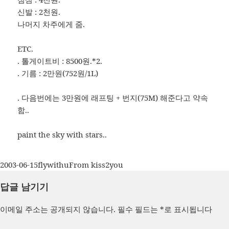
신발 : 2천원.
나머지 차주에게 줌.
ETC.
. 톨게이트비 : 8500원.*2.
. 기름 : 2만원(752원/1L)
. 다음번에는 3만원에 래프팅 + 번지(75M) 해준다고 약속
함..
paint the sky with stars..
작
글
카
2003-06-15
flywithu
From kiss2you
성
쓴
테
답글 남기기
일
이
고
자
리
이메일 주소는 공개되지 않습니다.
필수 필드는
*
로 표시됩니다