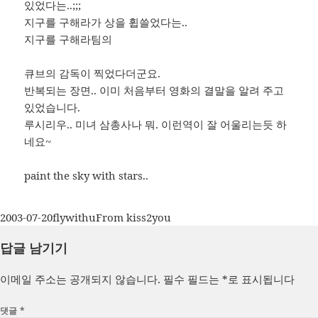
있었다는..;;;
지구를 구해라가 상을 휩쓸었다는..
지구를 구해라팀의
큐브의 감독이 찍었다더군요.
반복되는 장면.. 이미 처음부터 영화의 결말을 알려 주고
있었습니다.
루시리우.. 미녀 삼총사나 뭐. 이런역이 잘 어울리는듯 하
네요~
paint the sky with stars..
작
글
카
2003-07-20
flywithu
From kiss2you
성
쓴
테
답글 남기기
일
이
고
자
리
이메일 주소는 공개되지 않습니다.
필수 필드는
*
로 표시됩니다
댓글
*