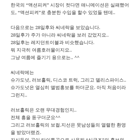
한국의 “액션피켜” 시장이 컷다면 애니메이션은 실패했어
도, “액션피켜”로 충분한 수입을 할수 있었들 텐데..
다음으로는 28일후와 씨네락을 보았습니다.
28일후가 주가 아니라 씨네락을 보러 갔었지요..
28일후는 레지던트이블과 비슷했습니다.
뭐 지극히 여름호러물이지요..
그냥 여름에 즐기기 용으로는.. ^^
씨네락에는
슈가도넛, 러브홀릭, 디스코 트럭, 그리고 델리스파이스..
슈가도넛은 열심히 앨범홍보를 하더군요. 아직 처음이라
그런지..
러브홀릭은 오랜 무대경험인지..
전체 흥을 돋구더군요^^
그리고 러브홀릭의 보컬.지선은 뭇남성들의 열렬한 환영
을 받았더랬죠.
자신들의 곡이 타이틀곡으로 사용된 “싱글즈”의 홍보와