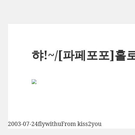
햐!~/[파페포포]홀
작
글
카
2003-07-24
flywithu
From kiss2you
성
쓴
테