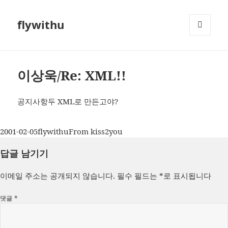
flywithu
메뉴와
위젯
이상욱/Re: XML!!
공지사항두 XML로 만든고야?
작
글
카
2001-02-05
flywithu
From kiss2you
성
쓴
테
답글 남기기
일
이
고
자
리
이메일 주소는 공개되지 않습니다.
필수 필드는
*
로 표시됩니다
댓글
*