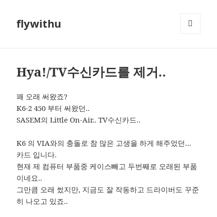
flywithu
메뉴와
위젯
Hya!/TV수신카드를 제거..
꽤 오래 써왔죠?
K6-2 450 부터 써왔던..
SASEM의 Little On-Air.. TV수신카드..
K6 의 VIA와의 충돌로 참 많은 고생을 하게 해주었던…
카드 입니다.
현재 제 컴퓨터 부품중 케이스빼고 두번째로 오래된 부품
이네요..
그만큼 오래 썼지만, 지금도 잘 작동하고 드라이버도 꾸준
히 나오고 있죠..