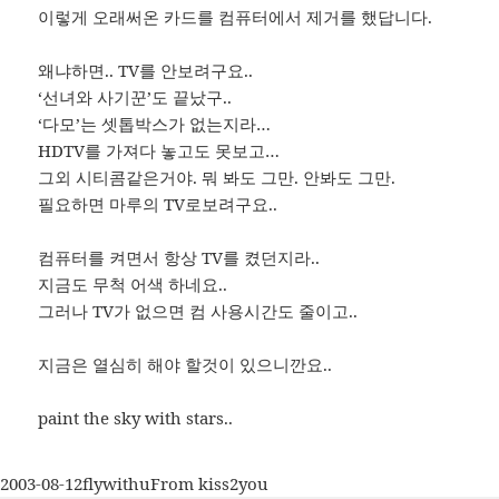
이렇게 오래써온 카드를 컴퓨터에서 제거를 했답니다.
왜냐하면.. TV를 안보려구요..
‘선녀와 사기꾼’도 끝났구..
‘다모’는 셋톱박스가 없는지라…
HDTV를 가져다 놓고도 못보고…
그외 시티콤같은거야. 뭐 봐도 그만. 안봐도 그만.
필요하면 마루의 TV로보려구요..
컴퓨터를 켜면서 항상 TV를 켰던지라..
지금도 무척 어색 하네요..
그러나 TV가 없으면 컴 사용시간도 줄이고..
지금은 열심히 해야 할것이 있으니깐요..
paint the sky with stars..
작
글
카
2003-08-12
flywithu
From kiss2you