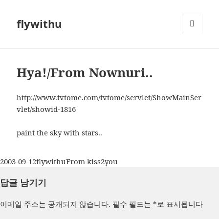
flywithu
메뉴와
위젯
Hya!/From Nownuri..
http://www.tvtome.com/tvtome/servlet/ShowMainSer
vlet/showid-1816
paint the sky with stars..
작
글
카
2003-09-12
flywithu
From kiss2you
성
쓴
테
답글 남기기
일
이
고
자
리
이메일 주소는 공개되지 않습니다.
필수 필드는
*
로 표시됩니다