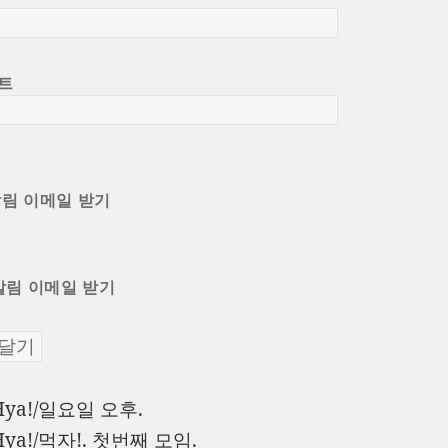
트
알림 이메일 받기
알림 이메일 받기
이
Hya!/일요일 오후.
전
다
Hya!/먹자!. 첫번째 모임.