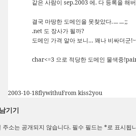
같은 사람이 sep.2003 에. 다 등록을 해
결국 마땅한 도메인을 못찾았다.ㅡㅡ;;
.net 도 장사가 될까?
도메인 가격 알아 보니… 꽤나 비싸더군!
char<=3 으로 적당한 도메인 물색중!paint th
작
글
카
2003-10-18
flywithu
From kiss2you
성
쓴
테
 남기기
일
이
고
자
리
 주소는 공개되지 않습니다.
필수 필드는
*
로 표시됩