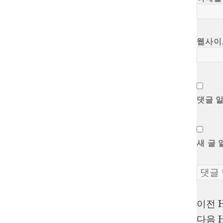
웹사이
댓글 
새 글 
이전
글
다음