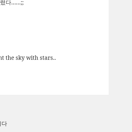
버렸다……;;
~
e sky with stars..
니다