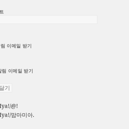
트
알림 이메일 받기
알림 이메일 받기
이
Hya!/@!
전
다
Hya!/맘마미아.
글:
음