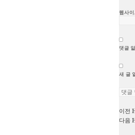
웹사이
댓글 
새 글 
이전
글
다음
탐