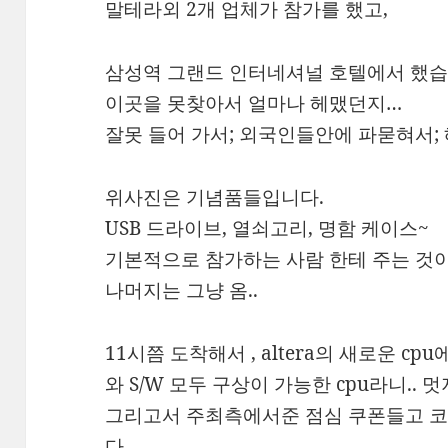
말테라외 2개 업체가 참가를 했고,
삼성역 그랜드 인터네셔널 호텔에서 했습
이곳을 못찾아서 얼마나 헤맸던지…
잘못 들어 가서; 외국인들안에 파묻혀서; 헤
위사진은 기념품들입니다.
USB 드라이브, 열쇠고리, 명함 케이스~
기본적으로 참가하는 사람 한테 주는 것이
나머지는 그냥 옴..
11시쯤 도착해서 , altera의 새로운 c
와 S/W 모두 구상이 가능한 cpu라니.. 
그리고서 주최측에서준 점심 쿠폰들고 코엑
다.