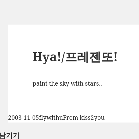
Hya!/프레젠또!
paint the sky with stars..
작
글
카
2003-11-05
flywithu
From kiss2you
성
쓴
테
 남기기
일
이
고