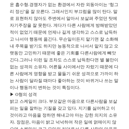
운 흡수형.경쟁자가 없는 환경에서 자란 외동아이는 ‘헝그
리 정신’을 잘 모른다. 그래서인지 부끄럼을 많이 탄다. 말
로 표현하지 않아도 주변에서 알아서 보살펴 주었던 탓에
자기주장을 잘 못한다. 게다가 다른 사람에게 방해받았던
적이 없었기 때문에 언제나 길게 생각하고 스스로 납득하
고 나서야 행동에 옮긴다. 무슨일이든지 맡기면 잘 소화해
내 주목을 받기도 하지만 능동적으로 나서서 맡지 않고 오
랫동안 고민하기 때문에 좋은 기회를 다른사람에게 빼앗
긴다.그러나 이런 일 조차도 스스로 납득한다면 별 불만이
없는 성격의 소유자. 어른들 사이에서만 자랐기 때문에 다
른 사람에게 영향을 받고 물들기 쉬운 성격으로 가까이 하
는 사람이 달라질 때마다 좋아하는 것이 바뀌거나 쓰는 말
이나 행동까지 변하는 것이 특징이다.
▶ O형의 성격
밝고 스케일이 크다. 부모같은 마음으로 다른사람을 보살
피는 일을 잘하는 기질을 갖고 있다. 지기를 싫어하고 이
것이라고 마음을 정하면 해내고야 마는 강한 의지의 소유
자. 장점은, 마음이 밝고 넉넉하여 작은 일에 얽매이지 않
으며 스케일이 크고 모임의 리더로서 다른 사람의 마음을