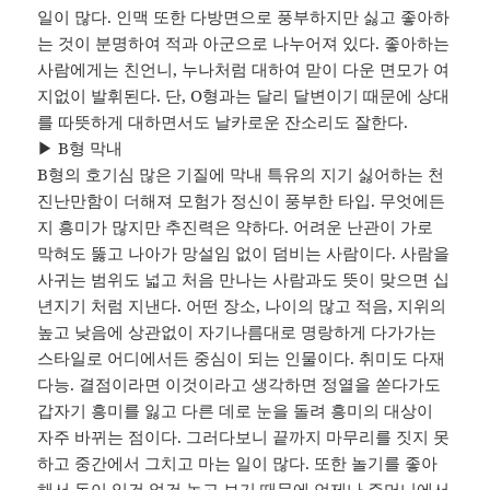
일이 많다. 인맥 또한 다방면으로 풍부하지만 싫고 좋아하
는 것이 분명하여 적과 아군으로 나누어져 있다. 좋아하는
사람에게는 친언니, 누나처럼 대하여 맏이 다운 면모가 여
지없이 발휘된다. 단, O형과는 달리 달변이기 때문에 상대
를 따뜻하게 대하면서도 날카로운 잔소리도 잘한다.
▶ B형 막내
B형의 호기심 많은 기질에 막내 특유의 지기 싫어하는 천
진난만함이 더해져 모험가 정신이 풍부한 타입. 무엇에든
지 흥미가 많지만 추진력은 약하다. 어려운 난관이 가로
막혀도 뚫고 나아가 망설임 없이 덤비는 사람이다. 사람을
사귀는 범위도 넓고 처음 만나는 사람과도 뜻이 맞으면 십
년지기 처럼 지낸다. 어떤 장소, 나이의 많고 적음, 지위의
높고 낮음에 상관없이 자기나름대로 명랑하게 다가가는
스타일로 어디에서든 중심이 되는 인물이다. 취미도 다재
다능. 결점이라면 이것이라고 생각하면 정열을 쏟다가도
갑자기 흥미를 잃고 다른 데로 눈을 돌려 흥미의 대상이
자주 바뀌는 점이다. 그러다보니 끝까지 마무리를 짓지 못
하고 중간에서 그치고 마는 일이 많다. 또한 놀기를 좋아
해서 돈이 있건 없건 놀고 보기 때문에 언제나 주머니에서