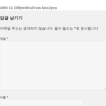
작
글
카
2003-12-23
flywithu
From kiss2you
성
쓴
테
답글 남기기
일
이
고
자
리
이메일 주소는 공개되지 않습니다.
필수 필드는
*
로 표시됩니다
댓글
*
이름
*