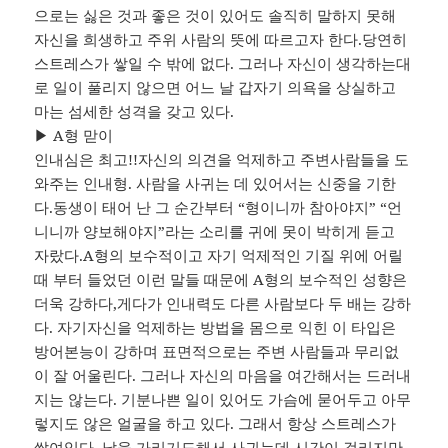
으로는 싫은 것과 좋은 것이 있어도 솔직히 말하지 못해
자신을 희생하고 주위 사람의 뜻에 따르고자 한다.당연히
스트레스가 쌓일 수 밖에 없다. 그러나 자신이 생각하는대
로 일이 풀리지 않으면 어느 날 갑자기 의욕을 상실하고
마는 섬세한 성격을 갖고 있다.
▶ A형 맏이
인내심은 최고!!자신의 의견을 억제하고 주변사람들을 도
와주는 인내형. 사람을 사귀는 데 있어서는 신중을 기한
다.동생이 태어 난 그 순간부터 “형이니까 참아야지” “언
니니까 양보해야지”라는 소리를 귀에 못이 박히게 듣고
자랐다.A형의 보수적이고 자기 억제적인 기질 위에 어릴
때 부터 들었던 이런 말들 때문에 A형의 보수적인 성향은
더욱 강하다,게다가 인내력도 다른 사람보다 두 배는 강하
다. 자기자신을 억제하는 방법을 몸으로 익힌 이 타입은
방어본능이 강하며 표면적으로는 주변 사람들과 무리없
이 잘 어울린다. 그러나 자신의 마음을 여간해서는 드러내
지는 않는다. 기분나쁜 일이 있어도 가슴에 묻어두고 아무
렇지도 않은 얼굴을 하고 있다. 그래서 항상 스트레스가
쌓여있다. 낯을 가리기도해서 사귀는데 시간이 걸리지만