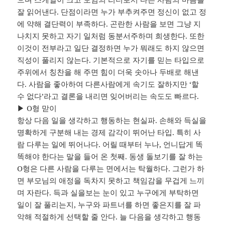
잘 읽어낸다. 단점이라면 누가 부추켜주면 정신이 없고 정
에 약해 결단력이 부족하다. 곤란한 사람을 보면 그냥 지
나치지 못하고 자기 일처럼 동분서주하며 희생한다. 또한
이것이 전부라고 일단 결정하면 누가 뭐래도 하지 않으면
직성이 풀리지 않는다. 기본적으로 자기를 믿는 타입으로
주위에서 칭찬을 해 주면 힘이 더욱 솟아나 두배로 해낸
다. 사람을 좋아하여 다른사람에게 속기도 잘하지만 ‘할
수 없다’라고 결론을 내리면 잊어버리는 속도도 빠르다.
▶ O형 맏이
항상 다음 일을 생각하고 행동하는 현실파. 손해와 득실을
명확하게 구분해 내는 경제 감각이 뛰어난 타입. 특히 사
람 다루는 일에 뛰어나다. 어릴 때부터 누나, 언니답게 똑
똑해야 한다는 말을 들어 온 첫째. 동생 돌보기를 잘 하는
O형은 다른 사람을 다루는 면에서는 탁월하다. 그런가 하
면 부모님의 애정을 독차지 못하고 책임감을 무겁게 느끼
며 자란다. 득과 실을보는 눈이 있고 누구에게 부탁하면
일이 잘 풀리는지, 누구와 파트너를 하면 좋은지를 잘 파
악해 적절하게 선택할 줄 안다. 늘 다음을 생각하고 행동