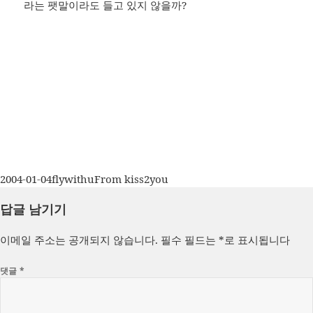
라는 팻말이라도 들고 있지 않을까?
작
글
카
2004-01-04
flywithu
From kiss2you
성
쓴
테
답글 남기기
일
이
고
자
리
이메일 주소는 공개되지 않습니다.
필수 필드는
*
로 표시됩니다
댓글
*