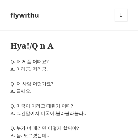
flywithu
메뉴와
위젯
Hya!/Q n A
Q. 저 제품 어때요?
A. 이러쿵. 저러쿵.
Q. 저 사람 어떤가요?
A. 글쎄요..
Q. 미국이 이라크 때린거 어때?
A. 그건말이지 미국이.불라불라불라..
Q. 누가 너 때리면 어떻게 할꺼야?
A. 음. 모르겠는데..