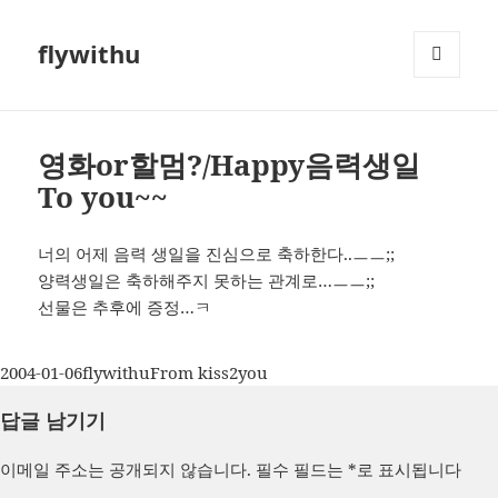
flywithu
메뉴와
위젯
영화or할멈?/Happy음력생일
To you~~
너의 어제 음력 생일을 진심으로 축하한다..ㅡㅡ;;
양력생일은 축하해주지 못하는 관계로…ㅡㅡ;;
선물은 추후에 증정…ㅋ
작
글
카
2004-01-06
flywithu
From kiss2you
성
쓴
테
답글 남기기
일
이
고
자
리
이메일 주소는 공개되지 않습니다.
필수 필드는
*
로 표시됩니다