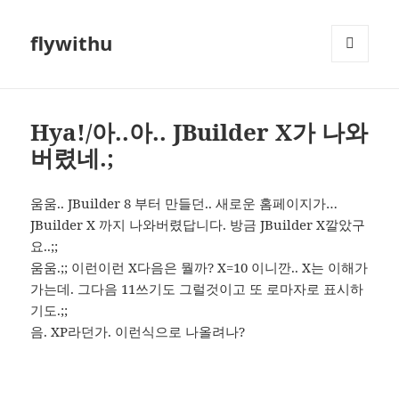
flywithu
메뉴와
위젯
Hya!/아..아.. JBuilder X가 나와
버렸네.;
움움.. JBuilder 8 부터 만들던.. 새로운 홈페이지가…
JBuilder X 까지 나와버렸답니다. 방금 JBuilder X깔았구
요..;;
움움.;; 이런이런 X다음은 뭘까? X=10 이니깐.. X는 이해가
가는데. 그다음 11쓰기도 그럴것이고 또 로마자로 표시하
기도.;;
음. XP라던가. 이런식으로 나올려나?