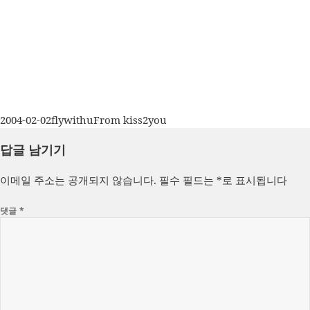
작
글
카
2004-02-02
flywithu
From kiss2you
성
쓴
테
답글 남기기
일
이
고
자
리
이메일 주소는 공개되지 않습니다.
필수 필드는
*
로 표시됩니다
댓글
*