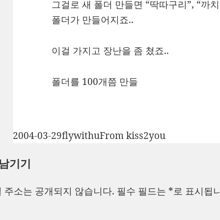
그걸로 새 폴더 만들면 “딱따구리”, “까치
폴더가 만들어지죠..
이걸 가지고 장난을 좀 쳤죠..
폴더를 100개쯤 만들
작
글
카
2004-03-29
flywithu
From kiss2you
성
쓴
테
 남기기
일
이
고
자
리
 주소는 공개되지 않습니다.
필수 필드는
*
로 표시됩