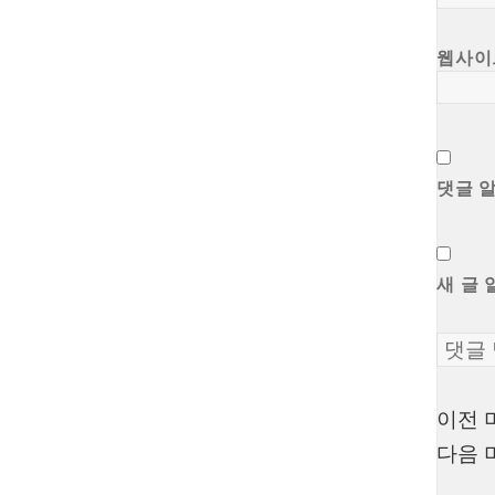
웹사이
댓글 
새 글 
이전
글
다음
탐