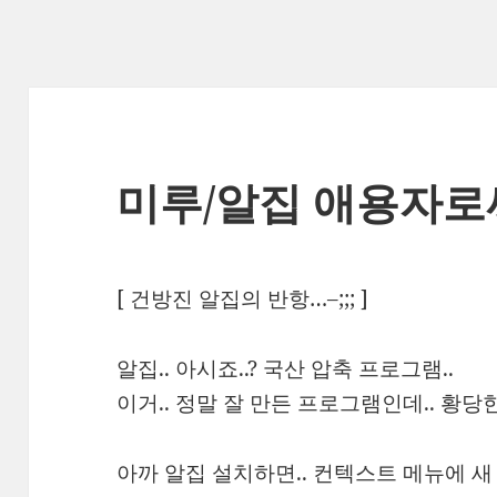
미루/알집 애용자로
[ 건방진 알집의 반항…–;;; ]
알집.. 아시죠..? 국산 압축 프로그램..
이거.. 정말 잘 만든 프로그램인데.. 황당
아까 알집 설치하면.. 컨텍스트 메뉴에 새 