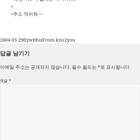
>
>주소 적어줘~~
작
글
카
2004-03-29
flywithu
From kiss2you
성
쓴
테
답글 남기기
일
이
고
자
리
이메일 주소는 공개되지 않습니다.
필수 필드는
*
로 표시됩니다
댓글
*