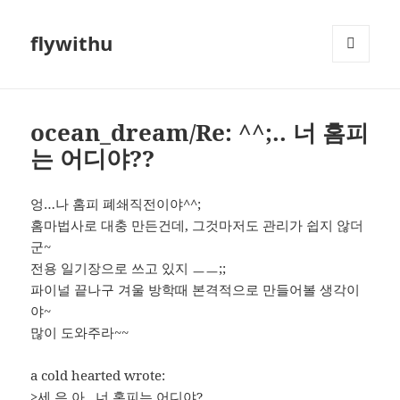
flywithu
메뉴와
위젯
ocean_dream/Re: ^^;.. 너 홈피
는 어디야??
엉…나 홈피 폐쇄직전이야^^;
홈마법사로 대충 만든건데, 그것마저도 관리가 쉽지 않더
군~
전용 일기장으로 쓰고 있지 ㅡㅡ;;
파이널 끝나구 겨울 방학때 본격적으로 만들어볼 생각이
야~
많이 도와주라~~
a cold hearted wrote:
>세 은 아.. 너 홈피는 어디야?….