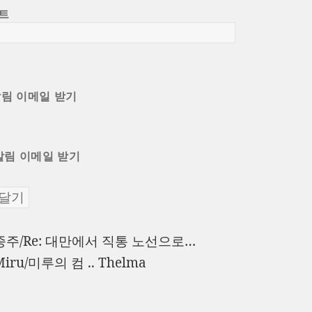
트
알림 이메일 받기
알림 이메일 받기
이
종주/Re: 대만에서 직통 노선으로…
전
다
Miru/미루의 컴 .. Thelma
글:
음
글: