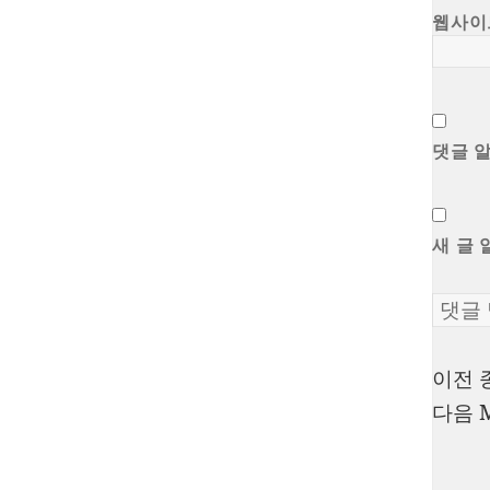
웹사이
댓글 
새 글 
이전
글
다음
탐
색