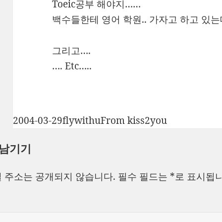
Toeic공부 해야지……
백수들한테 영어 학원.. 가자고 하고 있는데
그리고….
…. Etc…..
작
글
카
2004-03-29
flywithu
From kiss2you
성
쓴
테
 남기기
일
이
고
자
리
 주소는 공개되지 않습니다.
필수 필드는
*
로 표시됩