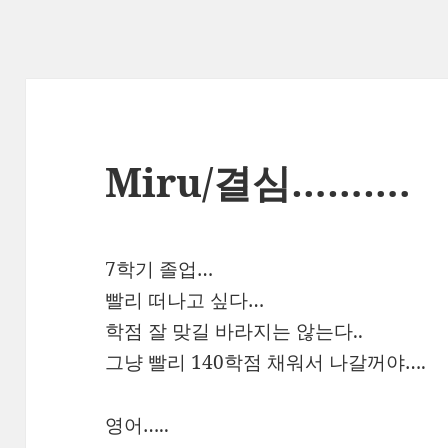
Miru/결심……….
7학기 졸업…
빨리 떠나고 싶다…
학점 잘 맞길 바라지는 않는다..
그냥 빨리 140학점 채워서 나갈꺼야….
영어…..