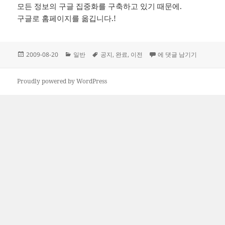
모든 정보의 구글 집중화를 구축하고 있기 때문에.
구글로 홈페이지를 옮깁니다.!
작
카
태
이전 완료…
2009-08-20
일반
공지
,
완료
,
이전
에 댓글 남기기
성
테
그
일
고
자
리
Proudly powered by WordPress