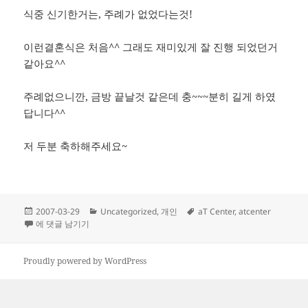
식중 신기한거는, 주례가 없었다는것!
이런결혼식은 처음^^ 그래도 재미있게 잘 진행 되었던거
같아요^^
주례없으니깐, 금방 끝날것 같은데 충~~~분히 길게 하였
답니다^^
저 두분 축하해주세요~
작
카
태
2007-03-29
Uncategorized
,
개인
aT Center
,
atcenter
성
결혼식 후기
테
그
에 댓글 남기기
일
고
자
리
Proudly powered by WordPress