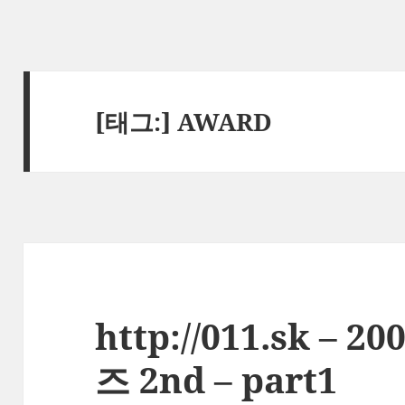
[태그:]
AWARD
http://011.sk –
즈 2nd – part1