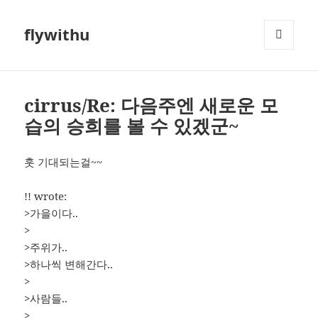
flywithu
메뉴와
위젯
cirrus/Re: 다음주엔 새로운 모
습의 승희를 볼 수 있겠군~
훗 기대되는걸~~
!! wrote:
>가을이다..
>
>주위가..
>하나씩 변해간다..
>
>사람들..
>