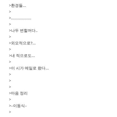
>환경들…
>
>………………
>
>나두 변할꺼다..
>
>외모적으로?…
>
>내 적으로도…
>
>이 시가 메일로 왔다…
>
>
>
>마음 정리
>
>–이동식–
>