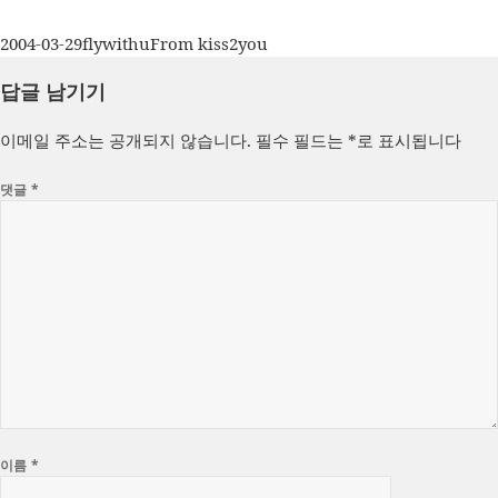
작
글
카
2004-03-29
flywithu
From kiss2you
성
쓴
테
답글 남기기
일
이
고
자
리
이메일 주소는 공개되지 않습니다.
필수 필드는
*
로 표시됩니다
댓글
*
이름
*