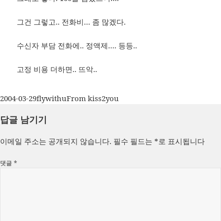
그건 그렇고.. 전화비… 좀 많겠다.
수신자 부담 전화에.. 정액제…. 등등..
고정 비용 더하면.. 뜨악..
작
글
카
2004-03-29
flywithu
From kiss2you
성
쓴
테
답글 남기기
일
이
고
자
리
이메일 주소는 공개되지 않습니다.
필수 필드는
*
로 표시됩니다
댓글
*