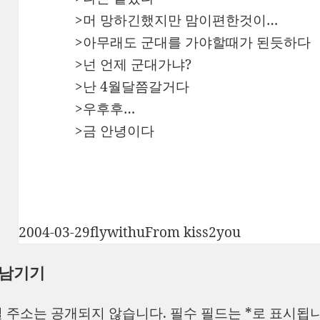
>머 망하긴했지만 맘이편한것이…
>아무래도 군대를 가야할때가 된듯하다
>넌 언제 군대가냐?
>난 4월달쯤갈거다
>우후후…
>금 안녕이다
작
글
카
2004-03-29
flywithu
From kiss2you
성
쓴
테
 남기기
일
이
고
자
리
 주소는 공개되지 않습니다.
필수 필드는
*
로 표시됩