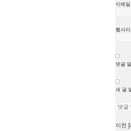
이메
웹사이
댓글 
새 글 
이전
글