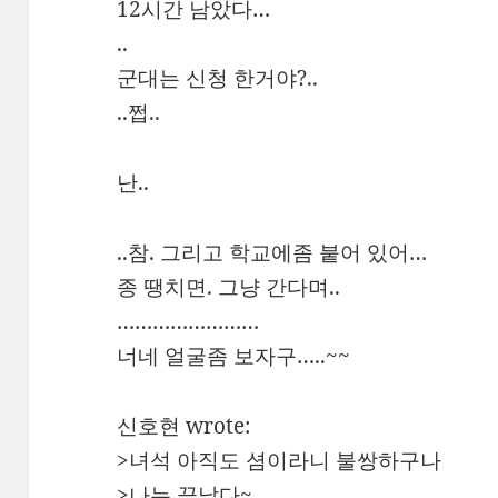
12시간 남았다…
..
군대는 신청 한거야?..
..쩝..
난..
..참. 그리고 학교에좀 붙어 있어…
종 땡치면. 그냥 간다며..
……………………
너네 얼굴좀 보자구…..~~
신호현 wrote:
>녀석 아직도 셤이라니 불쌍하구나
>나는 끝났다~