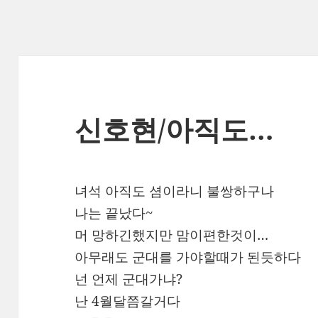
신호현/아직도…
녀석 아직도 셤이라니 불쌍하구나
나는 끝났다~
머 망하긴했지만 맘이편한것이…
아무래도 군대를 가야할때가 된듯하다
넌 언제 군대가냐?
난 4월달쯤갈거다