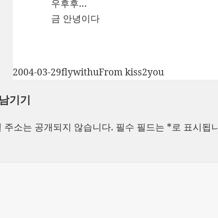
우후후…
금 안녕이다
작
글
카
2004-03-29
flywithu
From kiss2you
성
쓴
테
 남기기
일
이
고
자
리
 주소는 공개되지 않습니다.
필수 필드는
*
로 표시됩