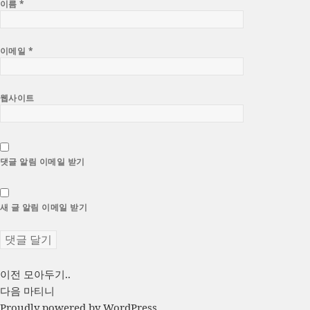
이름
*
이메일
*
웹사이트
댓글 알림 이메일 받기
새 글 알림 이메일 받기
글
이
이전
모아두기..
전
다
다음
마티니
탐
글:
음
Proudly powered by WordPress