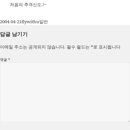
처음의 추격신도.!~
작
글
카
2004-04-21
flywithu
일반
성
쓴
테
답글 남기기
일
이
고
자
리
이메일 주소는 공개되지 않습니다.
필수 필드는
*
로 표시됩니다
댓글
*