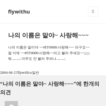
flywithu
메뉴와
위젯
나의 이름은 말야~ 사랑해~~~
나의 이름은 말이야 ~~#FF0000:사랑해~~~ 라구요~~
절 이제 ~~#FF0000:사랑해~~라고 불러 주세요~~;;;;;;
뭐.ㅡㅡ; 아무도 안 불러 주려나.ㅡㅡ;
작
글
카
2004-06-27
flywithu
일반
성
쓴
테
“나의 이름은 말야~ 사랑해~~~”에 한개의
일
이
고
자
리
의견