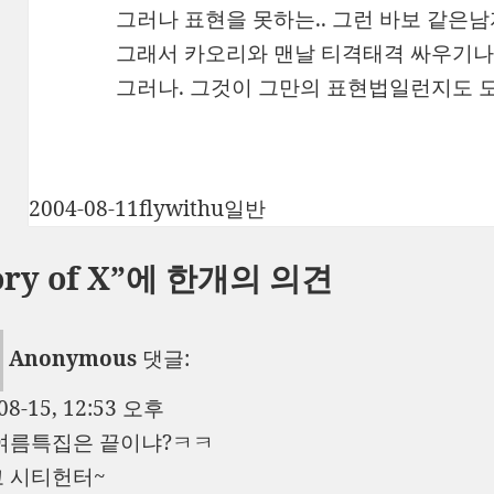
그러나 표현을 못하는.. 그런 바보 같은남자
그래서 카오리와 맨날 티격태격 싸우기나
그러나. 그것이 그만의 표현법일런지도 
작
글
카
2004-08-11
flywithu
일반
성
쓴
테
tory of X”에 한개의 의견
일
이
고
자
리
Anonymous
댓글:
08-15, 12:53 오후
여름특집은 끝이냐?ㅋㅋ
 시티헌터~