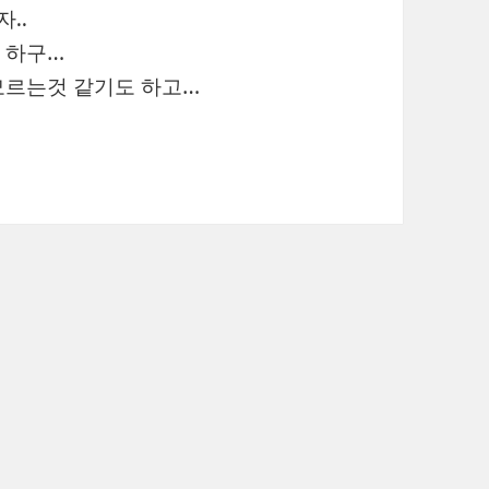
..
 하구…
모르는것 같기도 하고…