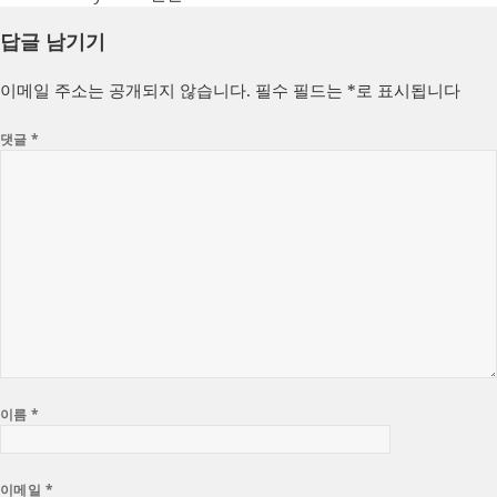
성
쓴
테
답글 남기기
일
이
고
자
리
이메일 주소는 공개되지 않습니다.
필수 필드는
*
로 표시됩니다
댓글
*
이름
*
이메일
*