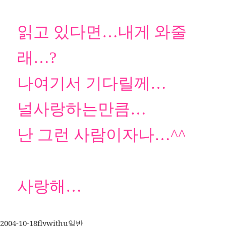
읽고 있다면…내게 와줄
래…?
나여기서 기다릴께…
널사랑하는만큼…
난 그런 사람이자나…^^
사랑해…
작
글
카
2004-10-18
flywithu
일반